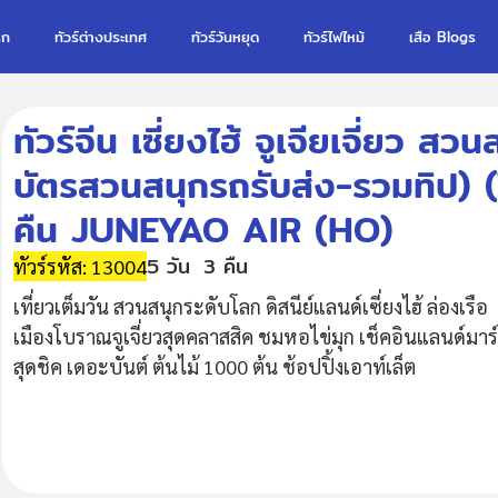
รก
ทัวร์ต่างประเทศ
ทัวร์วันหยุด
ทัวร์ไฟไหม้
เสือ Blogs
ทัวร์จีน เซี่ยงไฮ้ จูเจียเจี่ยว ส
บัตรสวนสนุกรถรับส่ง-รวมทิป) (ไ
คืน JUNEYAO AIR (HO)
5 วัน
3 คืน
ทัวร์รหัส: 13004
เที่ยวเต็มวัน สวนสนุกระดับโลก ดิสนีย์แลนด์เซี่ยงไฮ้ ล่องเรือ
เมืองโบราณจูเจี่ยวสุดคลาสสิค ชมหอไข่มุก เช็คอินแลนด์มาร
สุดชิค เดอะบันต์ ต้นไม้ 1000 ต้น ช้อปปิ้งเอาท์เล็ต