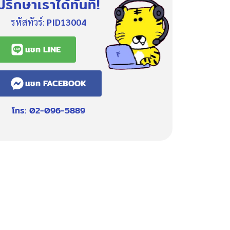
ปรึกษาเราได้ทันที!
รหัสทัวร์:
PID13004
แชท LINE
แชท FACEBOOK
โทร: 02-096-5889