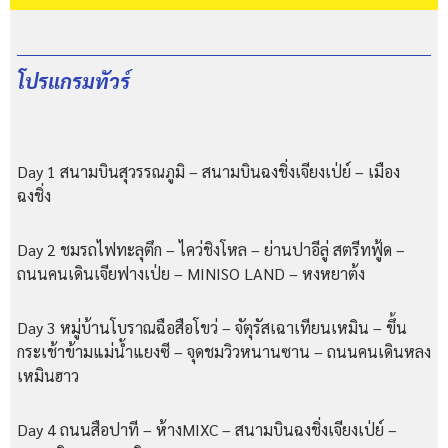
โปรแกรมทัวร์
Day 1 สนามบินสุวรรณภูมิ – สนามบินฉงชิ่งเจียงเป่ย์ – เมือง
ฉงชิ่ง
Day 2 ชมรถไฟทะลุตึก – ไคว่ชิงโหล – ย่านปาอีลู่ สตรีทฟู้ด –
ถนนคนเดินเจียฟางเป่ย – MINISO LAND – หงหยาต้ง
Day 3 หมู่บ้านโบราณฉือสือโขว่ – จัตุรัสเฉาเทียนเหมิน – ขึ้น
กระเช้าข้ามแม่น้ําแยงซี – จุดชมวิวหนานซาน – ถนนคนเดินหลง
เหมินฮาว
Day 4 ถนนสือปาที – ห้างMIXC – สนามบินฉงชิ่งเจียงเป่ย์ –