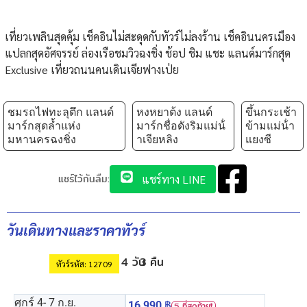
เที่ยวเพลินสุดคุ้ม เช็คอินไม่สะดุดกับทัวร์ไม่ลงร้าน เช็คอินนครเมือง
แปลกสุดอัศจรรย์ ล่องเรือชมวิวฉงชิ่ง ช้อป ชิม แชะ แลนด์มาร์กสุด
Exclusive เที่ยวถนนคนเดินเจียฟางเป่ย
ชมรถไฟทะลุตึก แลนด์
หงหยาต้ง แลนด์
ขึ้นกระเช้า
มาร์กสุดล้ำแห่ง
มาร์กชื่อดังริมแม่น้ํ
ข้ามแม่น้ํา
มหานครฉงชิ่ง
าเจียหลิง
แยงซี
แชร์ไว้กันลืม:
แชร์ทาง LINE
วันเดินทางและราคาทัวร์
4 วัน
3 คืน
ทัวร์รหัส: 12709
ศุกร์ 4
- 7 ก.ย.
16,990
฿
5 ที่สุดท้าย❗️