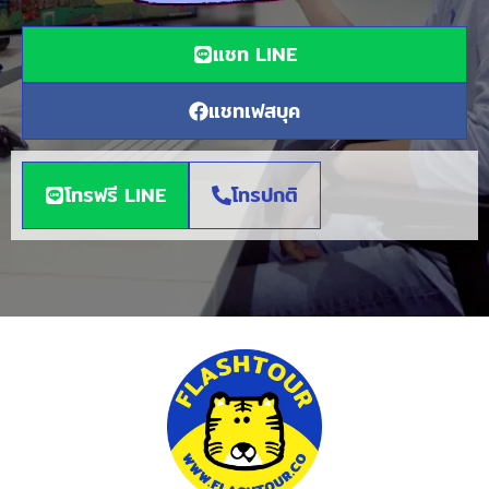
แชท LINE
แชทเฟสบุค
โทรฟรี LINE
โทรปกติ