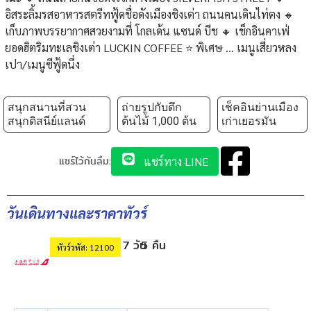
อิสระลิ้มรสอาหารสตรีทฟู้ดชื่อดังเมืองชิงเต่า ถนนคนเดินไท่ตง 🔸
เก็บภาพบรรยากาศสวยงามที่ โกลเด้น แซนด์ บีช 🔸 เช็กอินคาเฟ่
ยอดฮิตริมทะเลชิงเต่า LUCKIN COFFEE ⭐️ พิเศษ ... เมนูเสี่ยวหลง
เปา/เมนูซีฟู้ดนึ่ง
สนุกสนานที่สวน
ถ่ายรูปกับตึก
เช็คอินย่านเมือง
สนุกดิสนีย์แลนด์
ต้นไม้ 1,000 ต้น
เก่าเยอรมัน
แชร์ไว้กันลืม:
แชร์ทาง LINE
วันเดินทางและราคาทัวร์
7 วัน
5 คืน
ทัวร์รหัส: 12100