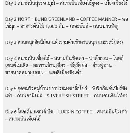
Day 1 สนามบินสุวรรณภูมิ – สนามบินเซี่ยงไฮ้ผู่ตง – เมืองเซี่ยงไฮ้
Day 2 NORTH BUND GREENLAND – COFFEE MANNER – หอ
ไข่มุก – อาคารต้นไม้ 1,000 ต้น – เดอะบันด์ – ถนนนานจิงลู่
Day 3 สวนสนุกดิสนีย์แลนด์ (รวมค่าเข้าสวนสนุก และรถรับส่ง)
Day 4 สนามบินเซี่ยงไฮ้ – สนามบินชิงเต่า – ปาต้ากวน – โบสถ์
เซนต์ไมเคิล – สะพานจ้านเฉียว – จัตุรัส 54 – อ่าวฟู่ซาน –
ชายหาดหมายเลข 2 – แสงสีเมืองชิงเต่า
Day 5 จุดชมวิวหมู่บ้านชาวประมงซาจื่อโขว่ – พิพิธภัณฑ์เบียร์ชิง
เต่า – ถนนอานิเมะ – SILVERFISH STREET – ถนนคนเดินไท่ตง
Day 6 โกลเด้น แซนด์ บีช – LUCKIN COFFEE – สนามบินชิงเต่า
– สนามบินเซี่ยงไฮ้