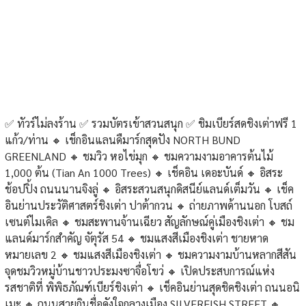
✅ ทัวร์ไม่ลงร้าน ✅ รวมบัตรเข้าสวนสนุก ✅ ชิมเบียร์สดชิงเต่าฟรี 1
แก้ว/ท่าน 🔸 เช็กอินแลนดืมาร์กสุดปัง NORTH BUND
GREENLAND 🔸 ชมวิว หอไข่มุก 🔸 ชมความงามอาคารต้นไม้
1,000 ต้น (Tian An 1000 Trees) 🔸 เช็คอิน เดอะบันด์ 🔸 อิสระ
ช้อปปิ้ง ถนนนานจิงลู่ 🔸 อิสระสวนสนุกดิสนีย์แลนด์เต็มวัน 🔸 เช็ค
อินย่านประวัติศาสตร์ชิงเต่า ปาต้ากวน 🔸 ถ่ายภาพด้านนอก โบสถ์
เซนต์ไมเคิล 🔸 ชมสะพานจ้านเฉียว สัญลักษณ์คู่เมืองชิงเต่า 🔸 ชม
แลนด์มาร์กสำคัญ จัตุรัส 54 🔸 ชมแสงสีเมืองชิงเต่า ชายหาด
หมายเลข 2 🔸 ชมแสงสีเมืองชิงเต่า 🔸 ชมความงามบ้านหลากสีสัน
จุดชมวิวหมู่บ้านชาวประมงซาจื่อโขว่ 🔸 เปิดประสบการณ์แห่ง
รสชาติที่ พิพิธภัณฑ์เบียร์ชิงเต่า 🔸 เช็คอินย่านสุดชิคชิงเต่า ถนนอนิ
เมะ 🔸 ถนนสายกินชื่อดังใจกลางเมือง SILVERFISH STREET 🔸