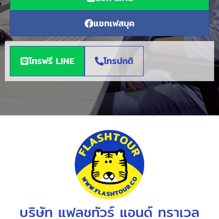
แชทเฟสบุค
โทรฟรี LINE
โทรปกติ
บริษัท แฟลชทัวร์ แอนด์ ทราเวล