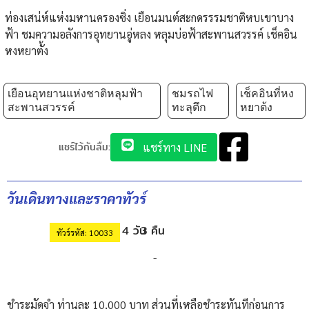
ท่องเสน่ห์แห่งมหานครองซิ่ง เยือนมนต์สะกดรรรมชาติหบเขาบาง
ฟ้า ชมความอลังการอุทยานอู่หลง หลุมบ่อฟ้าสะพานสวรรค์ เช็คอิน
หงหยาตั้ง
เยือนอุทยานแห่งชาติหลุมฟ้า
ชมรถไฟ
เช็คอินที่หง
สะพานสวรรค์
ทะลุตึก
หยาต้ง
แชร์ไว้กันลืม:
แชร์ทาง LINE
วันเดินทางและราคาทัวร์
4 วัน
3 คืน
ทัวร์รหัส: 10033
-
ชำระมัดจำ ท่านละ 10,000 บาท ส่วนที่เหลือชำระทันทีก่อนการ