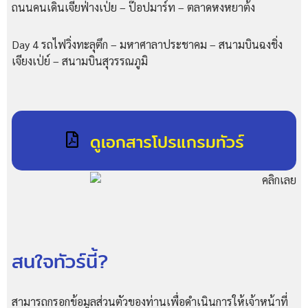
ถนนคนเดินเจี๋ยฟ่างเป่ย – ป๊อปมาร์ท – ตลาดหงหยาต้ง
Day 4 รถไฟวิ่งทะลุตึก – มหาศาลาประชาคม – สนามบินฉงชิ่ง
เจียงเป่ย์ – สนามบินสุวรรณภูมิ
ดูเอกสารโปรแกรมทัวร์
สนใจทัวร์นี้?
สามารถกรอกข้อมูลส่วนตัวของท่านเพื่อดำเนินการให้เจ้าหน้าที่