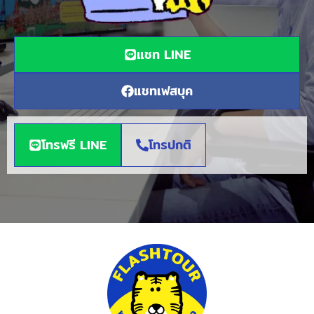
แชท LINE
แชทเฟสบุค
โทรฟรี LINE
โทรปกติ