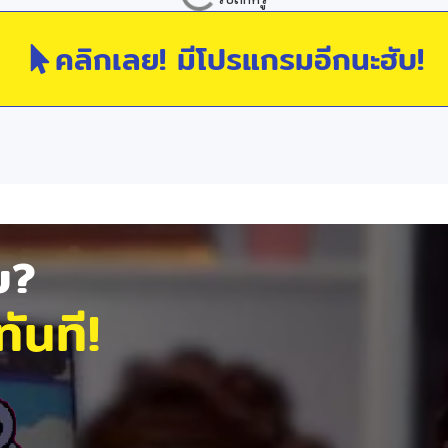
คลิกเลย! มีโปรแกรมอีกนะฮับ!
ัย?
ันที!