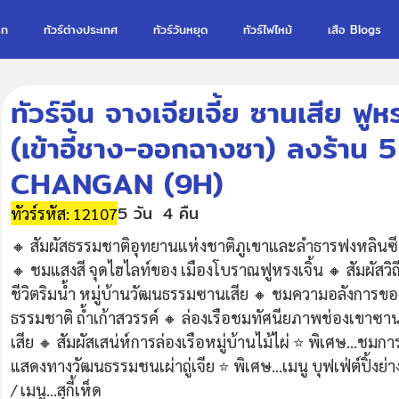
รก
ทัวร์ต่างประเทศ
ทัวร์วันหยุด
ทัวร์ไฟไหม้
เสือ Blogs
ทัวร์จีน จางเจียเจี้ย ซานเสีย ฟู
(เข้าอี้ชาง-ออกฉางซา) ลงร้าน 5
CHANGAN (9H)
5 วัน
4 คืน
ทัวร์รหัส: 12107
🔸 สัมผัสธรรมชาติอุทยานแห่งชาติภูเขาและลำธารฟงหลินซี
🔸 ชมแสงสี จุดไฮไลท์ของ เมืองโบราณฟูหรงเจิ้น 🔸 สัมผัสวิถ
ชีวิตริมน้ำ หมู่บ้านวัฒนธรรมซานเสีย 🔸 ชมความอลังการขอ
ธรรมชาติ ถ้ำเก้าสวรรค์ 🔸 ล่องเรือชมทัศนียภาพช่องเขาซา
เสีย 🔸 สัมผัสเสน่ห์การล่องเรือหมู่บ้านไม้ไผ่ ⭐️ พิเศษ...ชมกา
แสดงทางวัฒนธรรมชนเผ่าถู่เจีย ⭐️ พิเศษ...เมนู บุฟเฟ่ต์ปิ้งย่า
/ เมนู...สุกี้เห็ด