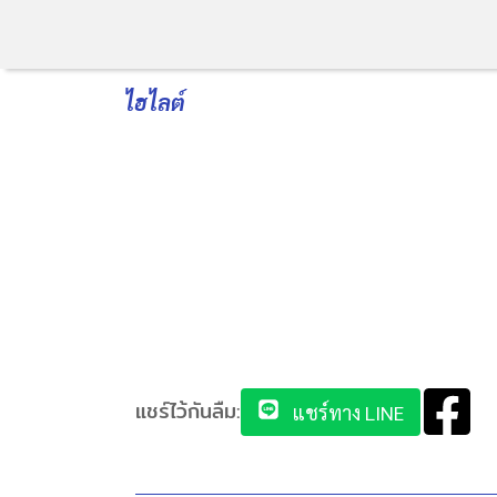
ไฮไลต์
แชร์ไว้กันลืม:
แชร์ทาง LINE