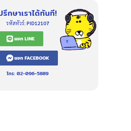
ปรึกษาเราได้ทันที!
รหัสทัวร์:
PID12107
แชท LINE
แชท FACEBOOK
โทร: 02-096-5889