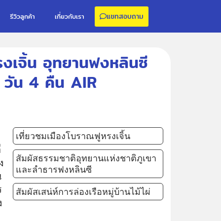
แชทสอบถาม
รีวิวลูกค้า
เกี่ยวกับเรา
หรงเจิ้น อุทยานฟงหลินซี
 วัน 4 คืน AIR
เที่ยวชมเมืองโบราณฟูหรงเจิ้น
ี
สัมผัสธรรมชาติอุทยานแห่งชาติภูเขา
ง
และลำธารฟงหลินซี
น
ร
สัมผัสเสน่ห์การล่องเรือหมู่บ้านไม้ไผ่
ง