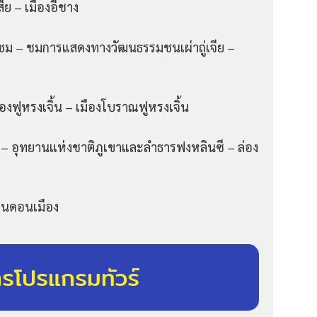
ย – เมืองอี้ชาง
อชม – ชมการแสดงทางวัฒนธรรมชนเผ่าถู่เจีย –
องฟูหรงเจิ้น – เมืองโบราณฟูหรงเจิ้น
ค์ – อุทยานแห่งชาติภูเขาและลำธารฟงหลินซี – ล่อง
ินดอนเมือง
ารโปรแกรมทัวร์