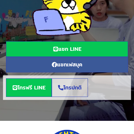
แชท LINE
แชทเฟสบุค
โทรฟรี LINE
โทรปกติ