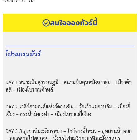
น้อยกว่า 30 วัน
สนใจจองทัวร์นี้
โปรแกรมทัวร์
DAY 1 สนามบินสุวรรณภูมิ – สนามบินคุนหมิงฉางสุ่ย – เมืองต้า
หลี่ – เมืองโบราณต้าหลี่
DAY 2 เจดีย์สามองค์แห่งวัดฉงเซิ่น – วัดเจ้าแม่กวนอิม – เมืองลี่
เจียง – สระน้ำมังกรดำ – เมืองโบราณลี่เจียง
DAY 3 3 ภูเขาหิมะมังกรหยก – โชว์จางอี้โหมว – อุทยานน้ำหยก
– ทะเลสาบไป๋สุยเหอ – นั่งรถไฟชมวิวภูเขาหิมะมังกรหยก