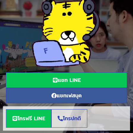
แชท LINE
แชทเฟสบุค
โทรฟรี LINE
โทรปกติ