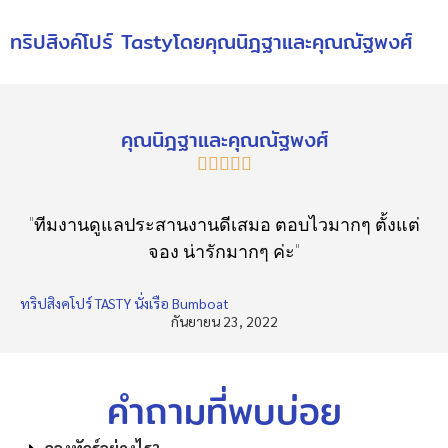
ทริปสิงค์โปร์ Tastyโดยคุณนิฎฐาและคุณณัฐพงศ์
คุณนิฎฐาและคุณณัฐพงศ์





"ทีมงานดูแลประสานงานดีเสมอ ตอบไวมากๆ ตั้งแต่
จอง น่ารักมากๆ ค่ะ"
ทริปสิงคโปร์ TASTY นั่งเรือ Bumboat
กันยายน 23, 2022
คำถามที่พบบ่อย