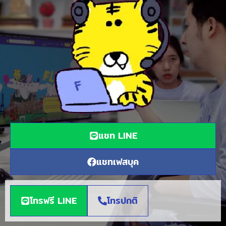
แชท LINE
แชทเฟสบุค
โทรฟรี LINE
โทรปกติ