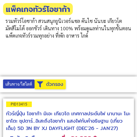
แพ็คเกจทัวร์โอซาก้า
รวมทัวร์โอซาก้า สวนสนุกยูนิเวอร์แซล คันไซ นันบะ เกียวโต
มัตสึโมโต้ ออกชัวร์ เดินทาง 100% พร้อมดูแลท่านในทุกขั้นตอน
แพ็คเกจทัวร์รวมทุกอย่าง ที่พัก อาหาร ไกด์
ตัวกรอง
เส้นทาง/ไฮไลต์
PID13415
ทัวร์ญี่ปุ่น โอซาก้า มิเอะ เกียวโต เทศกาลประดับไฟ นาบานะ โนะ
ซาโตะ ซุปตาร์...อิเสะถึงโอซาก้า แสงไฟกับคำอธิษฐาน (เที่ยว
เต็ม) 5D 3N BY XJ DAYFLIGHT (DEC'26 - JAN'27)