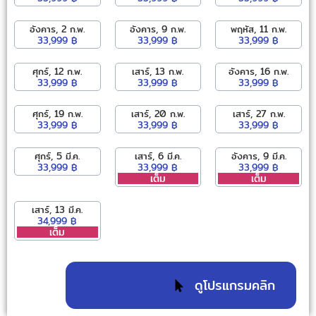
อังคาร, 2 ก.พ.
อังคาร, 9 ก.พ.
พฤหัส, 11 ก.พ.
33,999 ฿
33,999 ฿
33,999 ฿
ศุกร์, 12 ก.พ.
เสาร์, 13 ก.พ.
อังคาร, 16 ก.พ.
33,999 ฿
33,999 ฿
33,999 ฿
ศุกร์, 19 ก.พ.
เสาร์, 20 ก.พ.
เสาร์, 27 ก.พ.
33,999 ฿
33,999 ฿
33,999 ฿
ศุกร์, 5 มี.ค.
เสาร์, 6 มี.ค.
อังคาร, 9 มี.ค.
33,999 ฿
33,999 ฿
33,999 ฿
เต็ม
เต็ม
เสาร์, 13 มี.ค.
34,999 ฿
เต็ม
ดูโปรแกรมคลิก