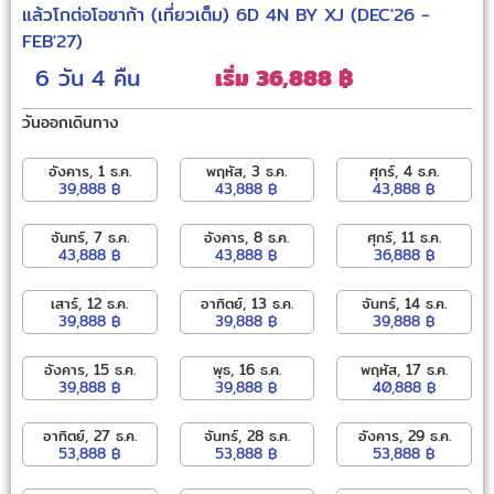
แล้วโกต่อโอซาก้า (เที่ยวเต็ม) 6D 4N BY XJ (DEC'26 -
FEB'27)
6 วัน
4 คืน
เริ่ม 36,888 ฿
วันออกเดินทาง
อังคาร, 1 ธ.ค.
พฤหัส, 3 ธ.ค.
ศุกร์, 4 ธ.ค.
39,888 ฿
43,888 ฿
43,888 ฿
จันทร์, 7 ธ.ค.
อังคาร, 8 ธ.ค.
ศุกร์, 11 ธ.ค.
43,888 ฿
43,888 ฿
36,888 ฿
เสาร์, 12 ธ.ค.
อาทิตย์, 13 ธ.ค.
จันทร์, 14 ธ.ค.
39,888 ฿
39,888 ฿
39,888 ฿
อังคาร, 15 ธ.ค.
พุธ, 16 ธ.ค.
พฤหัส, 17 ธ.ค.
39,888 ฿
39,888 ฿
40,888 ฿
อาทิตย์, 27 ธ.ค.
จันทร์, 28 ธ.ค.
อังคาร, 29 ธ.ค.
53,888 ฿
53,888 ฿
53,888 ฿