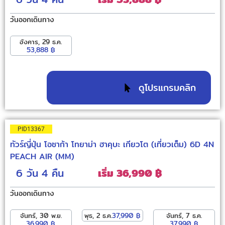
วันออกเดินทาง
อังคาร, 29 ธ.ค.
53,888 ฿
ดูโปรแกรมคลิก
PID13367
ทัวร์ญี่ปุ่น โอซาก้า โทยาม่า ฮาคุบะ เกียวโต (เที่ยวเต็ม) 6D 4N
PEACH AIR (MM)
6 วัน
4 คืน
เริ่ม 36,990 ฿
วันออกเดินทาง
จันทร์, 30 พ.ย.
พุธ, 2 ธ.ค.
37,990 ฿
จันทร์, 7 ธ.ค.
36,990 ฿
37,990 ฿