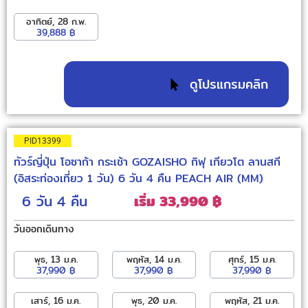
อาทิตย์, 28 ก.พ.
39,888 ฿
ดูโปรแกรมคลิก
PID13399
ทัวร์ญี่ปุ่น โอซาก้า กระเช้า GOZAISHO กิฟุ เกียวโต ลานสกี
(อิสระท่องเที่ยว 1 วัน) 6 วัน 4 คืน PEACH AIR (MM)
6 วัน
4 คืน
เริ่ม 33,990 ฿
วันออกเดินทาง
พุธ, 13 ม.ค.
พฤหัส, 14 ม.ค.
ศุกร์, 15 ม.ค.
37,990 ฿
37,990 ฿
37,990 ฿
เสาร์, 16 ม.ค.
พุธ, 20 ม.ค.
พฤหัส, 21 ม.ค.