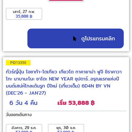
เสาร์, 27 ก.พ.
35,888 ฿
ดูโปรแกรมคลิก
PID13350
ทัวร์ญี่ปุ่น โอซาก้า-โตเกียว เกียวโต ทาคายาม่า ฟูจิ ชิราคาวา
โกะ นาบานะโนะ ซาโตะ NEW YEAR ซุปตาร์...อรุณแรกแห่งปี
มนต์เสน่ห์โกลเด้นรูท ปีใหม่ (เที่ยวเต็ม) 6D4N BY VN
(DEC'26 - JAN'27)
6 วัน
4 คืน
เริ่ม 53,888 ฿
วันออกเดินทาง
อังคาร, 29 ธ.ค.
พุธ, 30 ธ.ค.