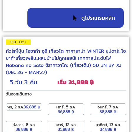
ดูโปรแกรมคลิก
PID13321
ทัวร์ญี่ปุ่น โอซาก้า อูจิ เกียวโต ทาคายาม่า WINTER ซุปตาร์...โอ
ซาก้าเที่ยวเพลิน..หลบบ้านไม่ถูกเลยนิ! เทศกาลประดับไฟ
Nabana no Sato ชิราคาวาโกะ (เที่ยวเต็ม) 5D 3N BY XJ
(DEC'26 - MAR'27)
5 วัน
3 คืน
เริ่ม 31,888 ฿
วันออกเดินทาง
พุธ, 2 ธ.ค.
39,888 ฿
เสาร์, 5 ธ.ค.
จันทร์, 7 ธ.ค.
36,888 ฿
38,888 ฿
อังคาร, 8 ธ.ค.
เสาร์, 12 ธ.ค.
อาทิตย์, 13 ธ.ค.
38,888 ฿
31,888 ฿
34,888 ฿