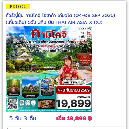
PID13362
ทัวร์ญี่ปุ่น คามิโคจิ โอซาก้า เกียวโต (04-08 SEP 2026)
(เที่ยวเต็ม) 5วัน 3คืน บิน THAI AIR ASIA X (XJ)
5 วัน
3 คืน
เริ่ม 19,899 ฿