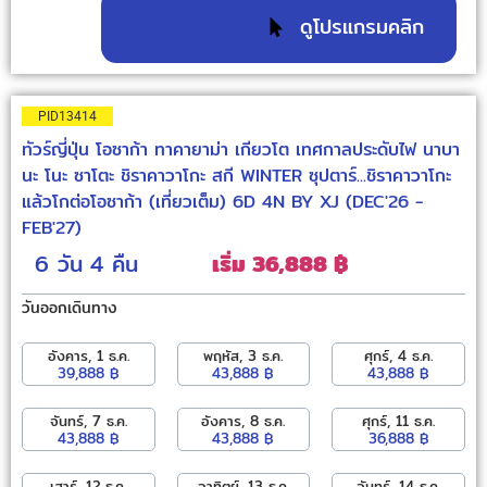
ดูโปรแกรมคลิก
PID13414
ทัวร์ญี่ปุ่น โอซาก้า ทาคายาม่า เกียวโต เทศกาลประดับไฟ นาบา
นะ โนะ ซาโตะ ชิราคาวาโกะ สกี WINTER ซุปตาร์...ชิราคาวาโกะ
แล้วโกต่อโอซาก้า (เที่ยวเต็ม) 6D 4N BY XJ (DEC'26 -
FEB'27)
6 วัน
4 คืน
เริ่ม 36,888 ฿
วันออกเดินทาง
อังคาร, 1 ธ.ค.
พฤหัส, 3 ธ.ค.
ศุกร์, 4 ธ.ค.
39,888 ฿
43,888 ฿
43,888 ฿
จันทร์, 7 ธ.ค.
อังคาร, 8 ธ.ค.
ศุกร์, 11 ธ.ค.
43,888 ฿
43,888 ฿
36,888 ฿
เสาร์, 12 ธ.ค.
อาทิตย์, 13 ธ.ค.
จันทร์, 14 ธ.ค.