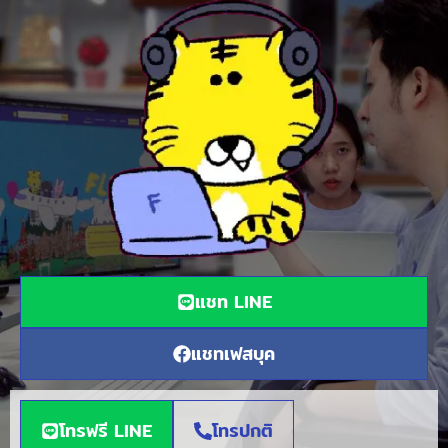
แชท LINE
แชทเฟสบุค
โทรฟรี LINE
โทรปกติ