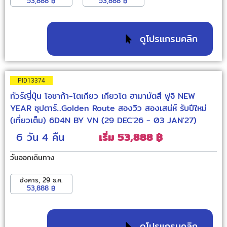
53,888 ฿
53,888 ฿
ดูโปรแกรมคลิก
PID13374
ทัวร์ญี่ปุ่น โอซาก้า-โตเกียว เกียวโต ฮามามัตสึ ฟูจิ NEW
YEAR ซุปตาร์...Golden Route สองวิว สองเสน่ห์ รับปีใหม่
(เที่ยวเต็ม) 6D4N BY VN (29 DEC'26 - 03 JAN'27)
6 วัน
4 คืน
เริ่ม 53,888 ฿
วันออกเดินทาง
อังคาร, 29 ธ.ค.
53,888 ฿
ดูโปรแกรมคลิก