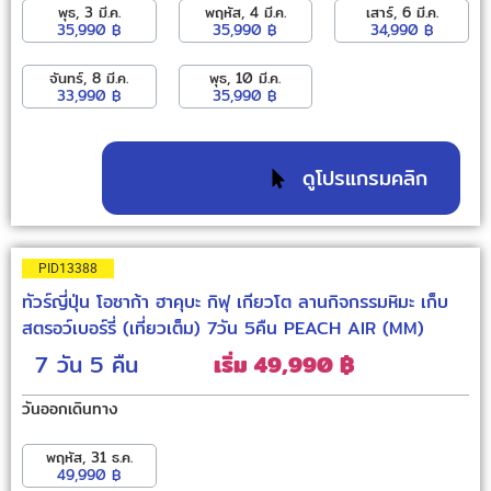
พุธ, 3 มี.ค.
พฤหัส, 4 มี.ค.
เสาร์, 6 มี.ค.
35,990 ฿
35,990 ฿
34,990 ฿
จันทร์, 8 มี.ค.
พุธ, 10 มี.ค.
33,990 ฿
35,990 ฿
ดูโปรแกรมคลิก
PID13388
ทัวร์ญี่ปุ่น โอซาก้า ฮาคุบะ กิฟุ เกียวโต ลานกิจกรรมหิมะ เก็บ
สตรอว์เบอร์รี่ (เที่ยวเต็ม) 7วัน 5คืน PEACH AIR (MM)
7 วัน
5 คืน
เริ่ม 49,990 ฿
วันออกเดินทาง
พฤหัส, 31 ธ.ค.
49,990 ฿