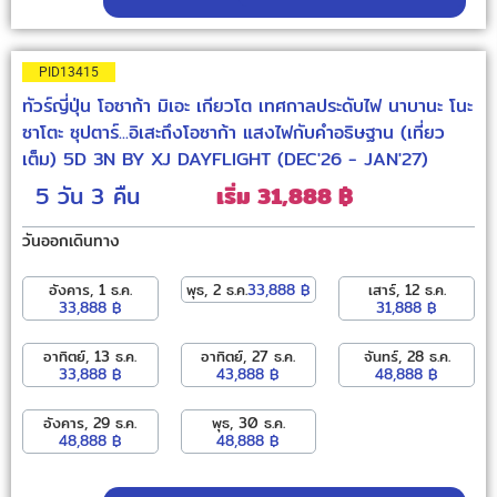
PID13415
ทัวร์ญี่ปุ่น โอซาก้า มิเอะ เกียวโต เทศกาลประดับไฟ นาบานะ โนะ
ซาโตะ ซุปตาร์...อิเสะถึงโอซาก้า แสงไฟกับคำอธิษฐาน (เที่ยว
เต็ม) 5D 3N BY XJ DAYFLIGHT (DEC'26 - JAN'27)
5 วัน
3 คืน
เริ่ม 31,888 ฿
วันออกเดินทาง
อังคาร, 1 ธ.ค.
พุธ, 2 ธ.ค.
33,888 ฿
เสาร์, 12 ธ.ค.
33,888 ฿
31,888 ฿
อาทิตย์, 13 ธ.ค.
อาทิตย์, 27 ธ.ค.
จันทร์, 28 ธ.ค.
33,888 ฿
43,888 ฿
48,888 ฿
อังคาร, 29 ธ.ค.
พุธ, 30 ธ.ค.
48,888 ฿
48,888 ฿