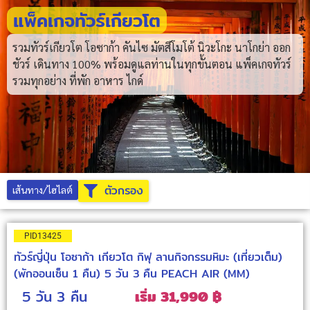
แพ็คเกจทัวร์เกียวโต
รวมทัวร์เกียวโต โอซาก้า คันไซ มัตสึโมโต้ นิวะโกะ นาโกย่า ออก
ชัวร์ เดินทาง 100% พร้อมดูแลท่านในทุกขั้นตอน แพ็คเกจทัวร์
รวมทุกอย่าง ที่พัก อาหาร ไกด์
ตัวกรอง
เส้นทาง/ไฮไลต์
PID13425
ทัวร์ญี่ปุ่น โอซาก้า เกียวโต กิฟุ ลานกิจกรรมหิมะ (เที่ยวเต็ม)
(พักออนเซ็น 1 คืน) 5 วัน 3 คืน PEACH AIR (MM)
5 วัน
3 คืน
เริ่ม 31,990 ฿