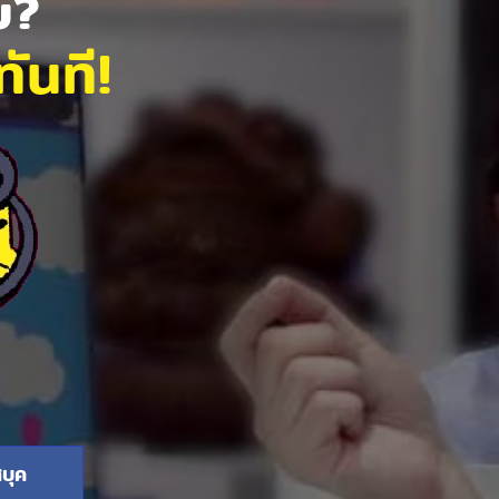
ัย?
ันที!
บุค