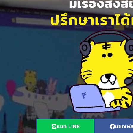
มีเรื่องสงส
ปรึกษาเราได้ท
แชท LINE
แชทเฟส