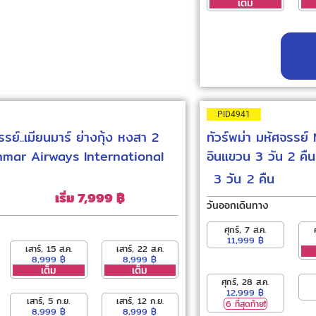
เต็ม
PID4941
รรย์..เมียนมาร์ ย่างกุ้ง หงสา 2
ทัวร์พม่า มหัศจรรย
anmar Airways International
อินแขวน 3 วัน 2 คื
3 วัน
2 คืน
เริ่ม 7,999 ฿
วันออกเดินทาง
ศุกร์, 7 ส.ค.
11,999 ฿
เสาร์, 15 ส.ค.
เสาร์, 22 ส.ค.
8,999 ฿
8,999 ฿
เต็ม
เต็ม
ศุกร์, 28 ส.ค.
12,999 ฿
เสาร์, 5 ก.ย.
เสาร์, 12 ก.ย.
6 ที่สุดท้าย❗️
8,999 ฿
8,999 ฿