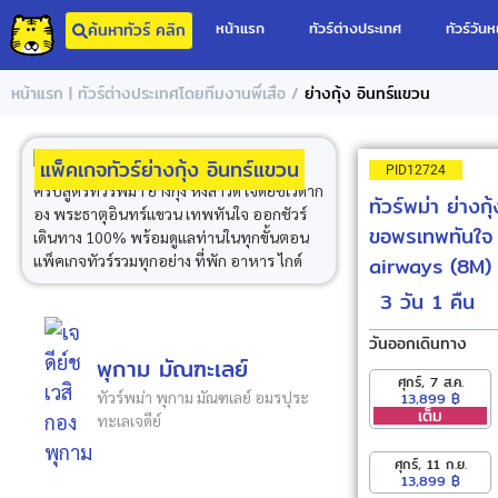
หน้าแรก
ทัวร์ต่างประเทศ
ทัวร์วันห
ค้นหาทัวร์ คลิก
/
หน้าแรก | ทัวร์ต่างประเทศโดยทีมงานพี่เสือ
ย่างกุ้ง อินทร์แขวน
แพ็คเกจทัวร์ย่างกุ้ง อินทร์แขวน
PID12724
ครบสูตรทัวร์พม่า ย่างกุ้ง หงสาวดี เจดีย์ชเวดาก
ทัวร์พม่า ย่าง
อง พระธาตุอินทร์แขวน เทพทันใจ ออกชัวร์
ขอพรเทพทันใจ 
เดินทาง 100% พร้อมดูแลท่านในทุกขั้นตอน
แพ็คเกจทัวร์รวมทุกอย่าง ที่พัก อาหาร ไกด์
airways (8M)
3 วัน
1 คืน
วันออกเดินทาง
พุกาม มัณฑะเลย์
ศุกร์, 7 ส.ค.
ทัวร์พม่า พุกาม มัณฑเลย์ อมรปุระ
13,899 ฿
เต็ม
ทะเลเจดีย์
ศุกร์, 11 ก.ย.
13,899 ฿