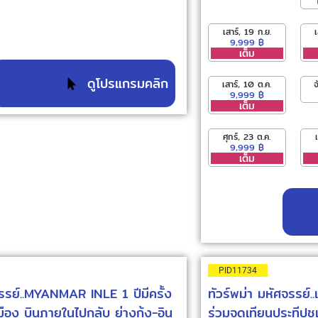
เสาร์, 19 ก.ย.
9,999 ฿
เต็ม
ดูโปรแกรมคลิก
เสาร์, 10 ต.ค.
จ
9,999 ฿
เต็ม
ศุกร์, 23 ต.ค.
9,999 ฿
เต็ม
PID11734
จรรย์..MYANMAR INLE 1 ปีมีครั้ง
ทัวร์พม่า มหัศจรรย์..
เมือง บินภายในไปกลับ ย่างกุ้ง-อิน
ร่วมจุดเทียนประทีป