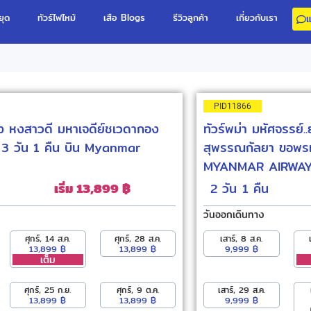
ยุด
ทัวร์ไฟไหม้
เสือ Blogs
รีวิวลูกค้า
เกี่ยวกับเรา
PID11866
กุ้ง หงสาวดี มหาเจดีย์ชเวดากอง
ทัวร์พม่า มหัศจรรย์..
3 วัน 1 คืน บิน Myanmar
สุพรรณกัลยา ขอพรเท
MYANMAR AIRWAY
เริ่ม 13,899 ฿
2 วัน
1 คืน
วันออกเดินทาง
ศุกร์, 14 ส.ค.
ศุกร์, 28 ส.ค.
เสาร์, 8 ส.ค.
13,899 ฿
13,899 ฿
9,999 ฿
เต็ม
ศุกร์, 25 ก.ย.
ศุกร์, 9 ต.ค.
เสาร์, 29 ส.ค.
13,899 ฿
13,899 ฿
9,999 ฿