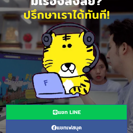
มีเรื่องสงสัย?
ปรึกษาเราได้ทันที!
แชท LINE
แชทเฟสบุค