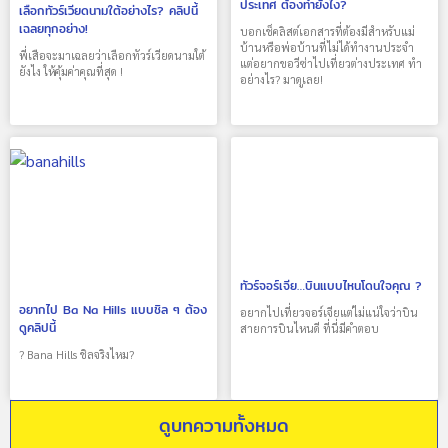
ประเทศ ต้องทำยังไง?
เลือกทัวร์เวียดนามใต้อย่างไร? คลิปนี้
เฉลยทุกอย่าง!
บอกเช็คลิสต์เอกสารที่ต้องมีสำหรับแม่
บ้านหรือพ่อบ้านที่ไม่ได้ทำงานประจำ
พี่เสือจะมาเฉลยว่าเลือกทัวร์เวียดนามใต้
แต่อยากขอวีซ่าไปเที่ยวต่างประเทศ ทำ
ยังไง ให้คุ้มค่าคุณที่สุด !
อย่างไร? มาดูเลย!
ทัวร์จอร์เจีย…บินแบบไหนโดนใจคุณ ?
อยากไป Ba Na Hills แบบชิล ๆ ต้อง
อยากไปเที่ยวจอร์เจียแต่ไม่แน่ใจว่าบิน
ดูคลิปนี้
สายการบินไหนดี ที่นี่มีคำตอบ
? Bana Hills ชิลจริงไหม?
ดูบทความทั้งหมด