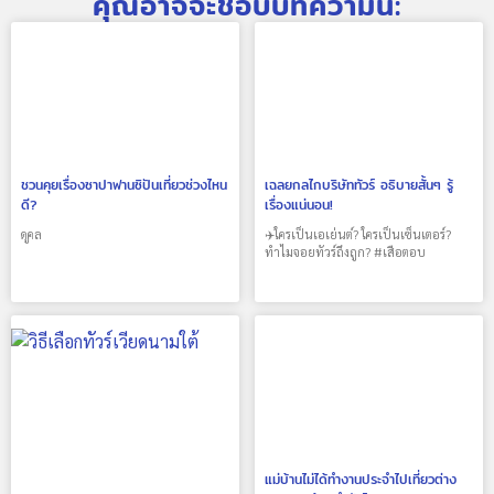
คุณอาจจะชอบบทความนี้:
ชวนคุยเรื่องซาปาฟานซิปันเที่ยวช่วงไหน
เฉลยกลไกบริษัททัวร์ อธิบายสั้นๆ รู้
ดี?
เรื่องแน่นอน!
ดูคล
✈️ใครเป็นเอเย่นต์? ใครเป็นเซ็นเตอร์?
ทำไมจอยทัวร์ถึงถูก? #เสือตอบ
แม่บ้านไม่ได้ทำงานประจำไปเที่ยวต่าง