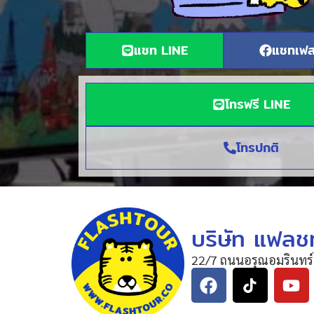
แชท LINE
แชทเฟส
โทรฟรี LINE
โทรปกติ
บริษัท แฟลชท
22/7 ถนนอรุณอมรินทร์