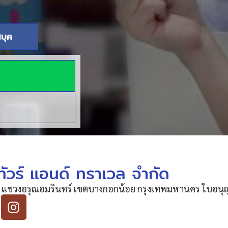
บุค
ัวร์ แอนด์ ทราเวล จำกัด
 แขวงอรุณอมรินทร์ เขตบางกอกน้อย กรุงเทพมหานคร ใบอนุญา