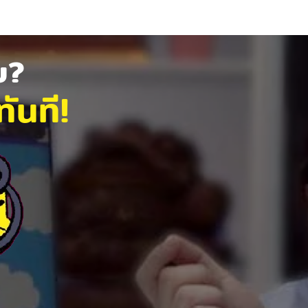
ัย?
ันที!