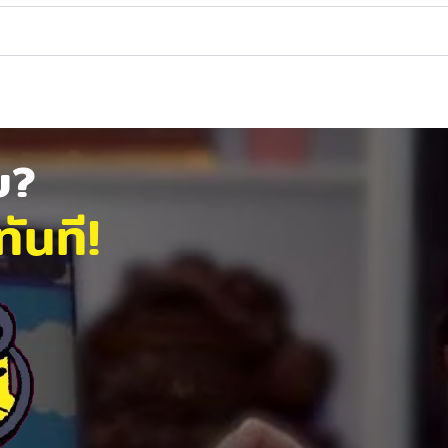
ัย?
ันที!