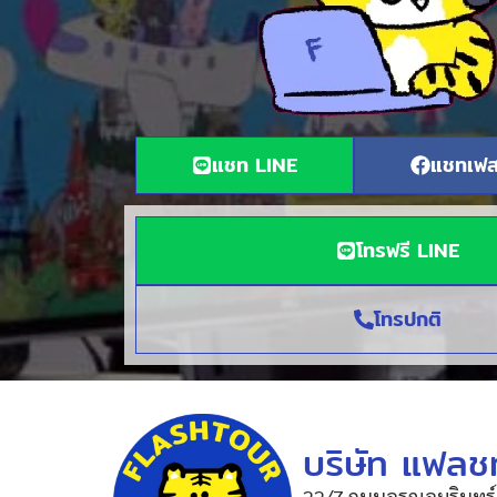
แชท LINE
แชทเฟส
โทรฟรี LINE
โทรปกติ
บริษัท แฟลชท
22/7 ถนนอรุณอมรินทร์