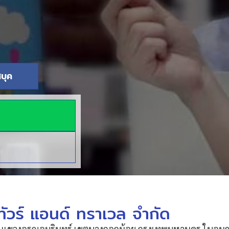
บุค
ัวร์ แอนด์ ทราเวล จำกัด
 แขวงอรุณอมรินทร์ เขตบางกอกน้อย กรุงเทพมหานคร ใบอนุญา