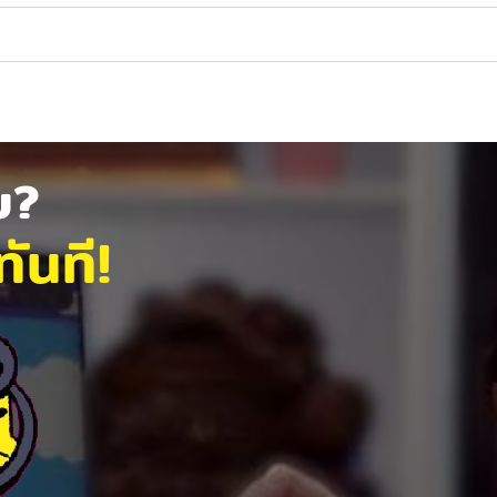
ัย?
ันที!