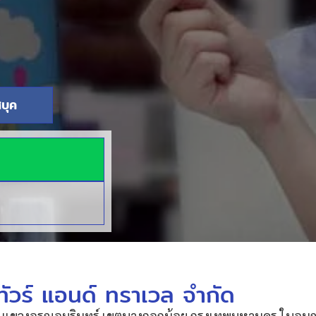
บุค
ัวร์ แอนด์ ทราเวล จำกัด
 แขวงอรุณอมรินทร์ เขตบางกอกน้อย กรุงเทพมหานคร ใบอนุญา