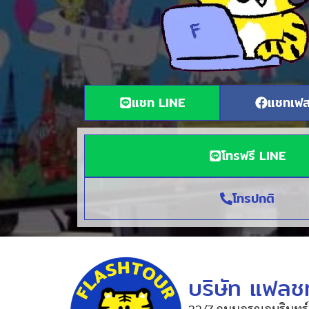
แชท LINE
แชทเฟส
โทรฟรี LINE
โทรปกติ
บริษัท แฟลชท
22/7 ถนนอรุณอมรินทร์