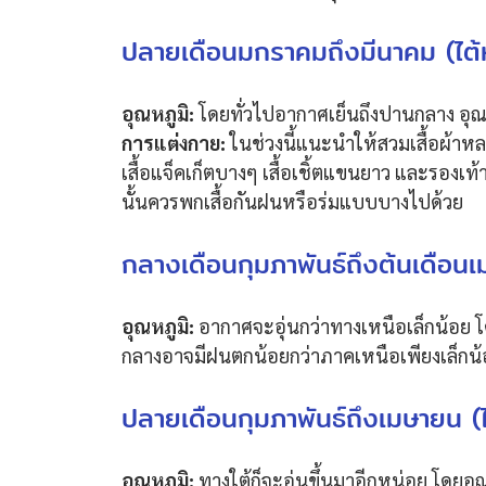
ปลายเดือนมกราคมถึงมีนาคม (ไต้
อุณหภูมิ:
โดยทั่วไปอากาศเย็นถึงปานกลาง อุณหภ
การแต่งกาย:
ในช่วงนี้แนะนำให้สวมเสื้อผ้าห
เสื้อแจ็คเก็ตบางๆ เสื้อเชิ้ตแขนยาว และรองเท้า
นั้นควรพกเสื้อกันฝนหรือร่มแบบบางไปด้วย
กลางเดือนกุมภาพันธ์ถึงต้นเดือน
อุณหภูมิ:
อากาศจะอุ่นกว่าทางเหนือเล็กน้อย โด
กลางอาจมีฝนตกน้อยกว่าภาคเหนือเพียงเล็กน
ปลายเดือนกุมภาพันธ์ถึงเมษายน (ไ
อุณหภูมิ:
ทางใต้ก็จะอุ่นขึ้นมาอีกหน่อย โดยอุ