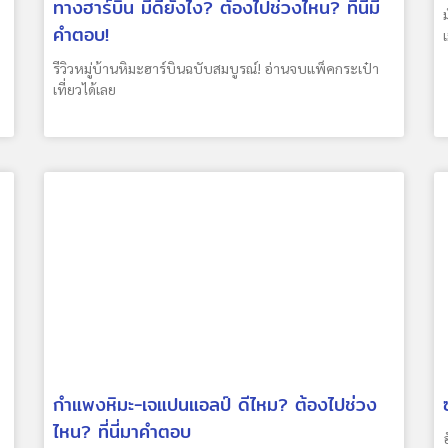
ทางฮาร์บิน มีดียังไง? ต้องไปช่วงไหน? ที่นี่มี
คำตอบ!
รีวิวหมู่บ้านหิมะฮาร์บินฉบับสมบูรณ์! อ่านจบแพ็คกระเป๋า
เที่ยวได้เลย
กำแพงหิมะ-เจแปนแอลป์ ดีไหม? ต้องไปช่วง
ไหน? ที่นี่มาคำตอบ