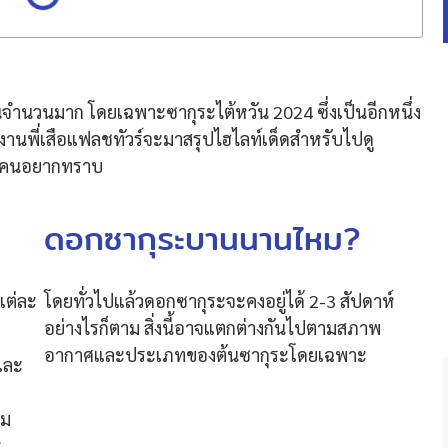
นจำนวนมาก โดยเฉพาะซากุระไต้หวัน 2024 ซึ่งเป็นอีกหนึ่ง
ีมงานพี่เสือแฟลชทัวร์จะมาสรุปไฮไลท์เด็ดสำหรับไปดู
ทุกคนอยากทราบ
?
ดอกซากุระบานนานไหม?
แต่ละ
โดยทั่วไปแล้วดอกซากุระจะคงอยู่ได้ 2-3 สัปดาห์
อย่างไรก็ตาม สิ่งนี้อาจแตกต่างกันไปตามสภาพ
อากาศและประเภทของต้นซากุระโดยเฉพาะ
และ
คม
ะ