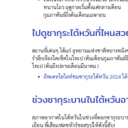
หนานโถว ฤดูกาลเริ่มตั้งแต่กลางเดือน
กุมภาพันธ์ถึงต้นเดือนเมษายน​​
ไปดูซากุระไต้หวันที่ไหนส
สถานที่เด่นๆ ได้แก่ อุทยานแห่งชาติหยางหม
รำลึกเจียงไคเช็คในไทเป (ต้นเดือนกุมภาพันธ์
ไทเป (ต้นถึงปลายเดือนมีนาคม )​​​​​​​​
อัพเดทไฮไลท์ชมซากุระไต้หวัน 2024 ได้ที่
ช่วงซากุระบานในไต้หวันอ
สภาพอากาศในไต้หวันในช่วงที่ดอกซากุระบานอ
เยือน พี่เสือแฟลชทัวร์ขอสรุปให้ดังนี้ฮับ!