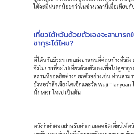
ใต้จะมีฝนตกน้อยกว่าในช่วงเวลานี้เมื่อเทียบก
เที่ยวไต้หวันด้วยตัวเองจะสามารถไ
ซากุระได้ไหม?
ที่ไต้หวันมีระบบขนส่งมวลชนที่ค่อนข้างทั่วถึง ด
จึงไม่ยากที่จะไปเที่ยวด้วยตัวเองเพื่อไปดูซากุ
สถานที่ยอดฮิตต่างๆ ยกตัวอย่างเช่น ท่านสาม
ยังหอรำลึกเจียงไคเช็กและวัด Wuji Tianyuan 
นั่ง MRT ไทเป​​ เป็นต้น
หวังว่าคำตอบสำหรับคำถามยอดฮิตเที่ยวไต้หว
นะฮับ หากท่านใดมีคำถามหรืออยากทราบข้อมูล