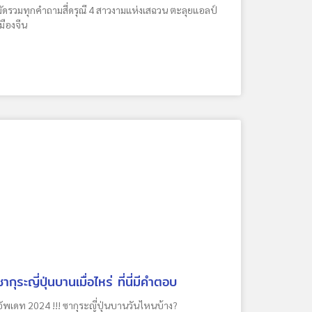
มัดรวมทุกคำถามสี่ดรุณี 4 สาวงามแห่งเสฉวน ตะลุยแอลป์
เมืองจีน
ซากุระญี่ปุ่นบานเมื่อไหร่ ที่นี่มีคำตอบ
อัพเดท 2024 !!! ซากุระญี่ปุ่นบานวันไหนบ้าง?