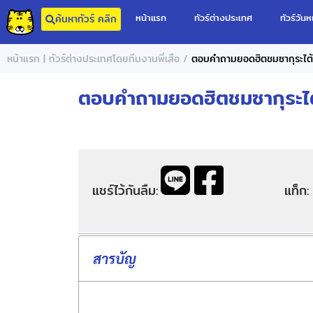
หน้าแรก
ทัวร์ต่างประเทศ
ทัวร์วันห
ค้นหาทัวร์ คลิก
/
หน้าแรก | ทัวร์ต่างประเทศโดยทีมงานพี่เสือ
ตอบคำถามยอดฮิตชมซากุระไต
ตอบคำถามยอดฮิตชมซากุระไ
แชร์ไว้กันลืม:
แท็ก:
สารบัญ