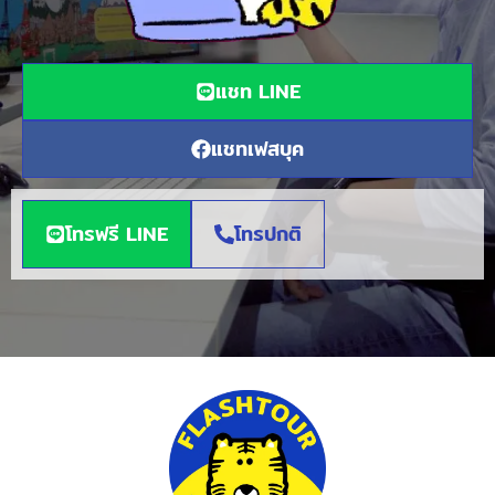
แชท LINE
แชทเฟสบุค
โทรฟรี LINE
โทรปกติ